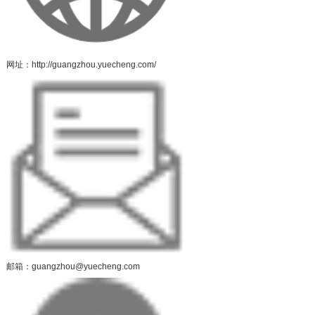
网址：http://guangzhou.yuecheng.com/
邮箱：guangzhou@yuecheng.com